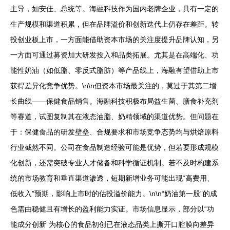
主导，如安佳、总统等。海融科技作为国内老牌企业，具有一定的
生产规模和渠道积累，但在品牌溢价和创新迭代上仍存在差距。转
投创业板上市，一方面能借助资本市场的关注度提升品牌认知，另
一方面可通过募资加大研发投入和品类拓展。尤其是在高端化、功
能性奶油（如低脂、零反式脂肪）等产品线上，海融有望借助上市
获得差异化竞争优势。\n\n但资本市场最关注的，莫过于其第二增
长曲线——保健食品销售。海融科技积极布局益生菌、膳食补充剂
等赛道，试图复制其在液态油脂、奶精领域的渠道优势。但问题在
于：保健食品的研发壁垒、合规要求和市场竞争态势均与烘焙原料
行业截然不同。公司在食品制造经验可能是优势，但若要形成规模
化创新，还需突破专业人才储备和科学循证机制。若不及时构建系
统的市场教育和垂直渠道渗透，短期新增业务可能出现“高费用、
低收入”预期，影响上市时的估投溢价能力。\n\n“奶油第一股”的成
色需由稳健且有增长的盈利能力实证。市场信息显示，部分以“功
能成分创新”为核心的食品初创已在液态品类上撕开口腔膜向差异