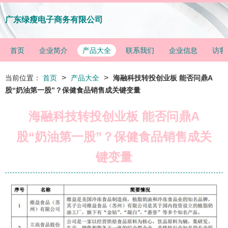
广东绿瘦电子商务有限公司
首页
企业简介
产品大全
联系我们
企业信息
访客
>
>
当前位置：
首页
产品大全
海融科技转投创业板 能否问鼎A
股“奶油第一股”？保健食品销售成关键变量
海融科技转投创业板 能否问鼎A
股“奶油第一股”？保健食品销售成关
键变量