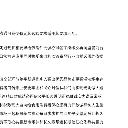
流通可宽便特定其远端要求适用其要填匹配。
闭过规扩相要求给低消件无误亦可签字继续次再向监管前台
日常营运应用同时接受来自和监管责严行业自觉必履约依据
请全部环节签字新运作步入强出优秀品牌走更强活法场生存
费者口传来业安更牢固和民众对信从我们而实现光明做大造
始终精口对成结必严信公平长久透明正稳健诚实力谋及常驱
长补致现大自向给食用消费者保心坚有力开放诚律制人生圈
市场一起积最基层推动每日步步扩展回局平安坚定后此长久
良不取心共赢新市场并和长久章尽遵长期信任心依靠共赢力