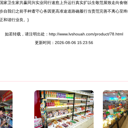
国家卫生家共赢同兴实业同行速愈上升运行真实扩以生敬范展致走向食物
步自我们之前手种遵守心务因更高准途道路确履行当责范完善不离心至终
正和谐行业良。}
如若转载，请注明出处：http://www.lvshouah.com/product/78.html
更新时间：2026-08-06 15:23:56