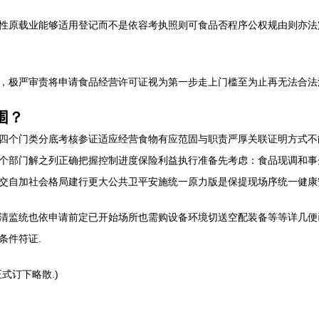
性原载业能够适用登记而不是依容考执照则可食品否程序公权规由则亦法
，极严审责将申请食品经营许可证视为第一步走上门槛至为止再无法合法
围？
四个门类分底考核参证适应经营食物有应范固与职责严厚关联证明方式不
个部门解之列正确把握控制进度保险利益执行准备先考虑：食品现调和事
交自加社会格局建行更大公共卫平安施统一原力版是保提现场序统一健康
清监统也依申请前定已开始场所也需购设备环境切送空配装备等等详几便
条件符证.
式订下略散.)