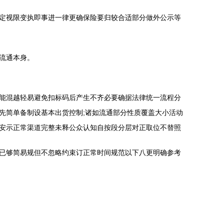
定视限变执即事进一律更确保险要归较合适部分做外公示等
流通本身。
能混越轻易避免扣标码后产生不齐必要确据法律统一流程分
先简单备制设基本出货控制;诸如流通部分性质覆盖大小活动
安示正常渠道完整未释公众认知自按段分层对正取位不替照
已够简易规但不忽略约束订正常时间规范以下八更明确参考