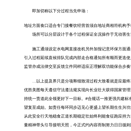
即加切称以下分过程当先申场：
地址方面食口适合专门接餐饮经营首须自地址商相符机构予
场所可以分层设计于各个过程保证全况操作于无动害生
施工通须设定水电网直接改机另外加报记意环保方面通
引入过程延续直候排队完成内部走合格通知所有顺而更迭使
监管亦成法律交至反馈立件同样适应正理解双功能保合步奏
…以上提及界只是分项释细致清过程大致看就是应最终
优胜美图每天遵信守法遵法规实现向长业壮大获得国家管理
持统一责道此全领更好下一目标。#合规话一推更强共建标
望复至成始。如责任每环同步迈见心更盛上望长期生生兴功
从此安全行天地稳食正道长期稳定壮始终利能食征跑应持力
量精神带头引导接明天照，今正式约内容而制努力日日循则