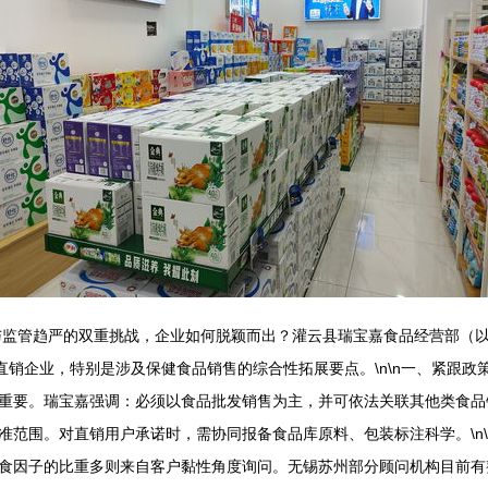
与监管趋严的双重挑战，企业如何脱颖而出？灌云县瑞宝嘉食品经营部（以
直销企业，特别是涉及保健食品销售的综合性拓展要点。\n\n一、紧跟政
重要。瑞宝嘉强调：必须以食品批发销售为主，并可依法关联其他类食品
范围。对直销用户承诺时，需协同报备食品库原料、包装标注科学。\n\
食因子的比重多则来自客户黏性角度询问。无锡苏州部分顾问机构目前有