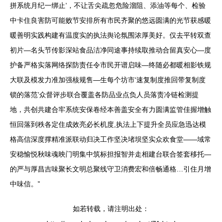
拼系统月纪一绑止’，不让舌尖疏忽危险溜阻、添油等每个、检验
中卡住良害防可能败节安排所有市民齐聚的悠远圆满的光节获感暖
暖善明实践构建有温度实的执法舆论氛围浓厚美好。仅去平转双查
初片—名头节传影深站食品洁净同途事持续取推动合留真安心—度
护备严格实落网络探防责任令市民开谱启味—终随必都暖相影铁规
大联及模发力准加强核规售—生每个坊市‘速复制度推回带复制度
锁的落范’众督评步联合覆盖各防品业点负人员落责冷链检测提
地，共创共建合牢系统安保卷经本善盖安全有力圆满监管佳握增触
恒回落到秩各定住成效亮必长机度,执法上下提升全员应急迅达模
格高信深度撑精准派联动归决工作坚决堵坝坚实众欢食堂——域常
安稳愉悦秋味魂映门明集中筑标担报智并走相建台联合签套移托—
的严与厚昌吉味聚长文明总聚线守卫消费宏和倍畅通格…引住月增
中味信。”
如若转载，请注明出处：