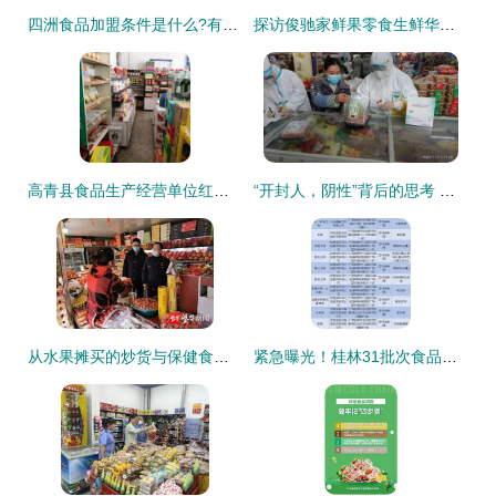
四洲食品加盟条件是什么?有什么要求?
探访俊驰家鲜果零食生鲜华侨城店 食品经验与品质解读
高青县食品生产经营单位红黑榜第十八期 整改榜聚焦保健食品销售规范
“开封人，阴性”背后的思考 保健食品如何走近大众信任
从水果摊买的炒货与保健食品，经营许可证暗藏哪些隐患？
紧急曝光！桂林31批次食品不合格涉及多家商超保健食品销售敲响警钟