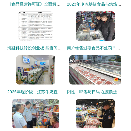
《食品经营许可证》全面解析 必要性与申请指南
2023年冷冻烘焙食品与烘焙食品原料行业重点品牌市场占有率分析及消费规模前景预测
海融科技转投创业板 能否问鼎A股“奶油第一股”？保健食品销售成关键变量
商户销售过期食品不处罚？保健食品销售背后的法律与实践分析
2026年现阶段，江苏牛奶直销企业如何选？灌云县瑞宝嘉食品经营部给出标准答案 ——保健食品销售篇
阳性、啤酒与扫码 在厦购进口冷链食品的新动态